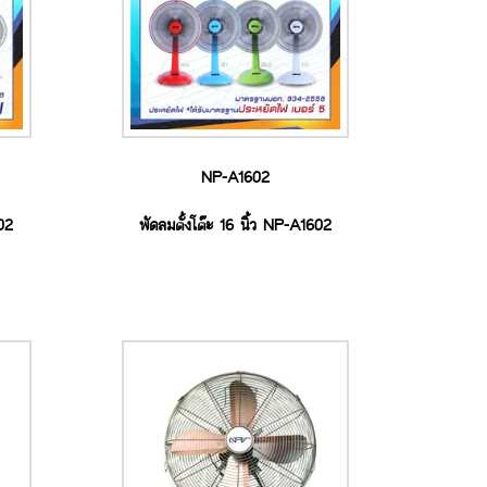
NP-A1602
202
พัดลมตั้งโต๊ะ 16 นิ้ว NP-A1602