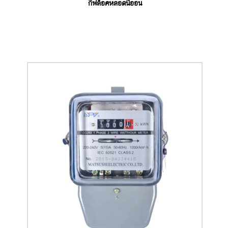
กิ๊ฟล็อคหลอดนีออน