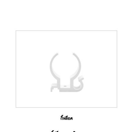
กิ๊ฟล็อค