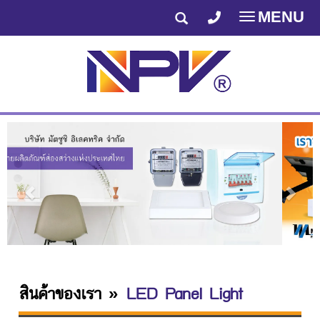
MENU
Toggle
navigatio
สินค้าของเรา
LED Panel Light
»