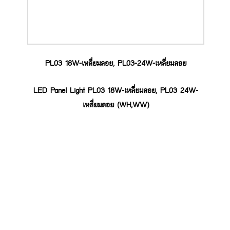
PL03 18W-เหลี่ยมลอย, PL03-24W-เหลี่ยมลอย
LED Panel Light PL03 18W-เหลี่ยมลอย, PL03 24W-
เหลี่ยมลอย (WH,WW)