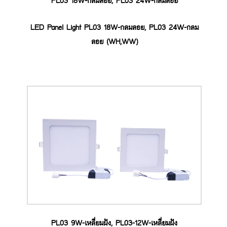
PL03 18W-กลมลอย, PL03 24W-กลมลอย
LED Panel Light PL03 18W-กลมลอย, PL03 24W-กลม
ลอย (WH,WW)
PL03 9W-เหลี่ยมฝัง, PL03-12W-เหลี่ยมฝัง